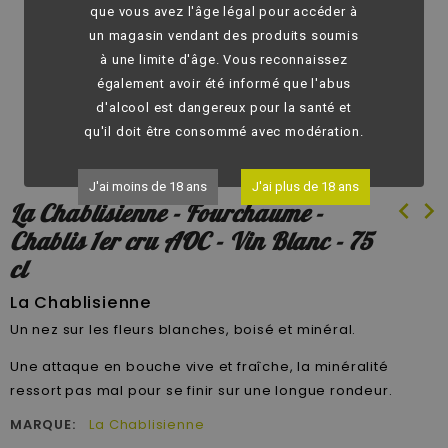
fullscreen
que vous avez l'âge légal pour accéder à
un magasin vendant des produits soumis
à une limite d'âge. Vous reconnaissez
également avoir été informé que l'abus
d'alcool est dangereux pour la santé et
qu'il doit être consommé avec modération.
J'ai moins de 18 ans
J'ai plus de 18 ans
chevron_left
chevron_right
La Chablisienne - Fourchaume -
Chablis 1er cru AOC - Vin Blanc - 75
cl
La Chablisienne
Un nez sur les fleurs blanches, boisé et minéral.
Une attaque en bouche vive et fraîche, la minéralité
ressort pas mal pour se finir sur une longue rondeur.
MARQUE:
La Chablisienne