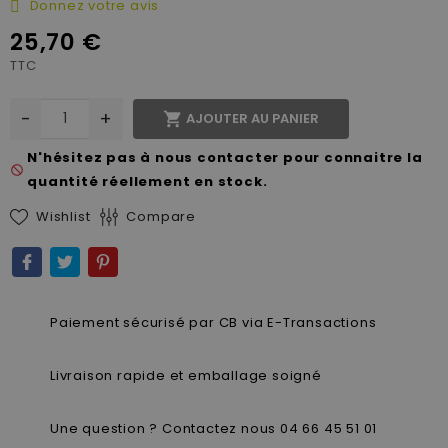
Donnez votre avis
25,70 €
TTC
-
+

AJOUTER AU PANIER
N'hésitez pas à nous contacter pour connaitre la
not_interested
quantité réellement en stock.
Wishlist
Compare
Paiement sécurisé par CB via E-Transactions
Livraison rapide et emballage soigné
Une question ? Contactez nous 04 66 45 51 01