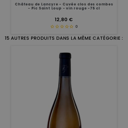
Château de Lancyre - Cuvée clos des combes
- Pic Saint Loup - vin rouge -75 cl
Prix
12,80 €
0
15 AUTRES PRODUITS DANS LA MÊME CATÉGORIE :