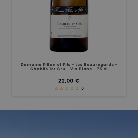
Domaine Fillon et Fils - Les Beauregards -
Chablis 1er Cru - Vin Blanc - 75 cl
Prix
22,00 €
0