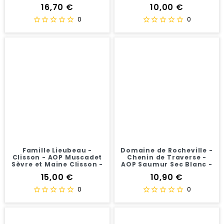
Rouge - 75 cl
- 75 cl
Prix
Prix
16,70 €
10,00 €
0
0
Famille Lieubeau -
Domaine de Rocheville -
Clisson - AOP Muscadet
Chenin de Traverse -
Sèvre et Maine Clisson -
AOP Saumur Sec Blanc -
Vin Blanc - 75cl
Vin blanc bio -75 cl
Prix
Prix
15,00 €
10,90 €
0
0