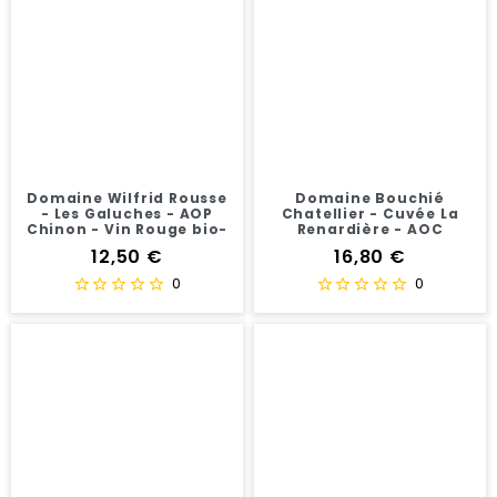
Domaine Wilfrid Rousse
Domaine Bouchié
- Les Galuches - AOP
Chatellier - Cuvée La
Chinon - Vin Rouge bio-
Renardière - AOC
75 cl
Pouilly-Fumé - Vin Blanc
Prix
Prix
12,50 €
16,80 €
- 75 cl
0
0