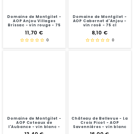
Domaine de Montgilet -
Domaine de Montgilet -
AOP Anjou Villages
AOP Cabernet d'Anjou -
Brissac - vin rouge - 75
vin rosé - 75 cl
cl
Prix
Prix
11,70 €
8,10 €
0
0
Domaine de Montgilet -
Château de Bellevue - La
AOP Coteaux de
Croix Picot - AOP
l'Aubance - vin blanc -
Savennières - vin blanc
75 cl
- 75 cl
Prix
Prix