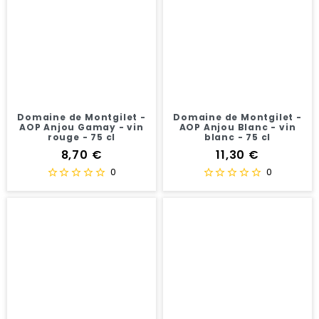
Notre sélection rosé, blanc et rouge
De nombreuses appellations font du Val de Loire une
région viticole riche en diversité : St Nicolas de bourgueil,
Chinon, Pouilly fumé, Sancerre, Quincy, Muscadet, Côteau
du Layon, Cabernet d'Anjou seront autant de références
que vous trouverez chez Maison Lauze.
Domaine de Montgilet -
Domaine de Montgilet -
AOP Anjou Gamay - vin
AOP Anjou Blanc - vin
rouge - 75 cl
blanc - 75 cl
Prix
Prix
8,70 €
11,30 €
0
0