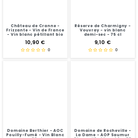
Château de Cranne -
Réserve de Charmigny -
Frizzante - Vin de France
Vouvray - vin blanc
- Vin blanc pétillant bio
demi-sec - 75 cl
-75 cl
Prix
Prix
10,90 €
9,10 €
0
0
Domaine Berthier - AOC
Domaine de Rocheville -
Pouilly-Fumé - Vin Blanc
La Dame - AOP Saumur