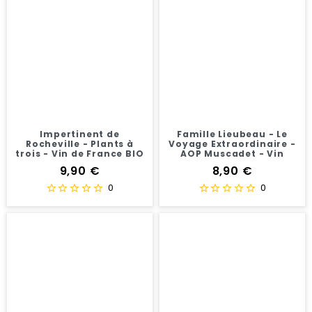
Impertinent de
Famille Lieubeau - Le
Rocheville - Plants à
Voyage Extraordinaire -
trois - Vin de France BIO
AOP Muscadet - Vin
- Vin rouge bio -75 cl
blanc bio -75 cl
Prix
Prix
9,90 €
8,90 €
0
0