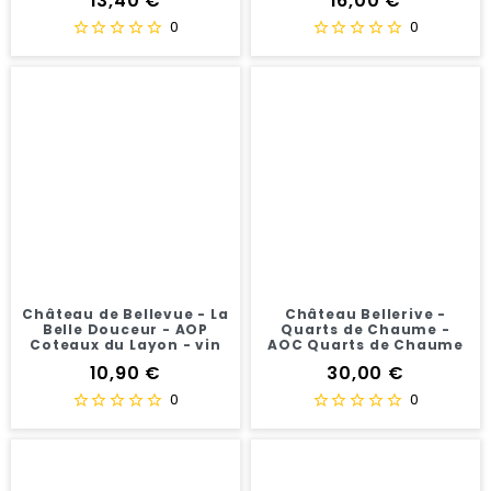
13,40 €
16,00 €
0
0
Château de Bellevue - La
Château Bellerive -
Belle Douceur - AOP
Quarts de Chaume -
Coteaux du Layon - vin
AOC Quarts de Chaume
blanc - 75 cl
- Vin Blanc - 50 cl
Prix
Prix
10,90 €
30,00 €
0
0