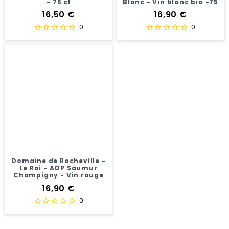
- 75 cl
Blanc - Vin blanc bio -75
cl
Prix
Prix
16,50 €
16,90 €
0
0
Domaine de Rocheville -
Le Roi - AOP Saumur
Champigny - Vin rouge
bio -75 cl
Prix
16,90 €
0