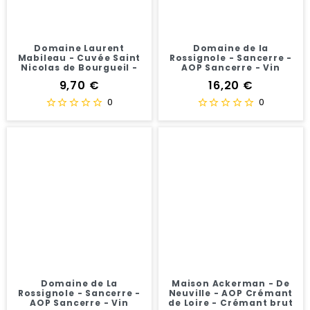
Domaine Laurent
Domaine de la
Mabileau - Cuvée Saint
Rossignole - Sancerre -
Nicolas de Bourgueil -
AOP Sancerre - Vin
Saint Nicolas de
Blanc - 75 cl
Prix
Prix
9,70 €
16,20 €
Bourgueil AOC - Vin
Rouge -...
0
0
Domaine de La
Maison Ackerman - De
Rossignole - Sancerre -
Neuville - AOP Crémant
AOP Sancerre - Vin
de Loire - Crémant brut