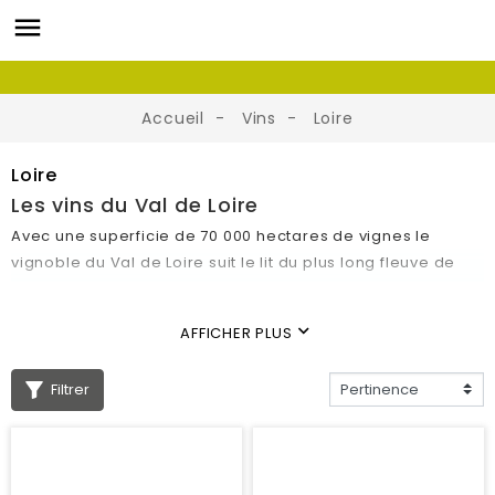
Accueil
Vins
Loire
Loire
Les vins du Val de Loire
Avec une superficie de 70 000 hectares de vignes le
vignoble du Val de Loire suit le lit du plus long fleuve de
France. Aux abords des châteaux qui font également la
renommée de cette région, on trouvera des vins élégants,
keyboard_arrow_down
AFFICHER PLUS
plein de caractère et de vivacité.
Les cépages dominants pour les vins rouges sont le
Filtrer
gamay et le cabernet franc, pour les vins blancs : le
sauvignon et le chenin, pour les rosés: Cabernet-Franc et
cabernet-Sauvignon.