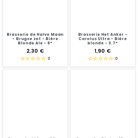
Brasserie de Halve Maan
Brasserie Het Anker -
- Brugse zot - Bière
Carolus Ultra - Bière
Blonde Ale - 6°
blonde - 3.7°
Prix
Prix
2,30 €
1,90 €
0
0