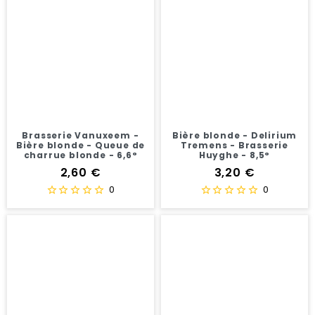
Brasserie Vanuxeem -
Bière blonde - Delirium
Bière blonde - Queue de
Tremens - Brasserie
charrue blonde - 6,6°
Huyghe - 8,5°
Prix
Prix
2,60 €
3,20 €
0
0