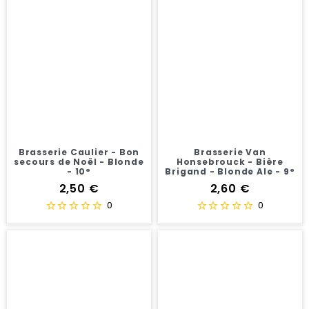
Brasserie Caulier - Bon
Brasserie Van
secours de Noël - Blonde
Honsebrouck - Bière
- 10°
Brigand - Blonde Ale - 9°
Prix
Prix
2,50 €
2,60 €
0
0