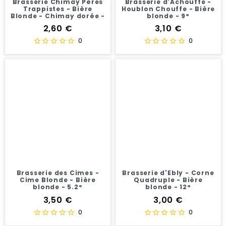
Brasserie Chimay Pères
Brasserie d'Achouffe -
Trappistes - Bière
Houblon Chouffe - Bière
Blonde - Chimay dorée -
blonde - 9°
4.8°
Prix
Prix
2,60 €
3,10 €
0
0
Brasserie des Cimes -
Brasserie d'Ebly - Corne
Cime Blonde - Bière
Quadruple - Bière
blonde - 5.2°
blonde - 12°
Prix
Prix
3,50 €
3,00 €
0
0