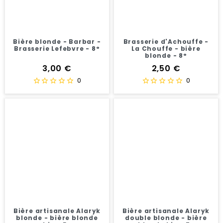
Bière blonde - Barbar -
Brasserie d'Achouffe -
Brasserie Lefebvre - 8°
La Chouffe - bière
blonde - 8°
Prix
Prix
3,00 €
2,50 €
0
0
Bière artisanale Alaryk
Bière artisanale Alaryk
blonde - bière blonde
double blonde - bière