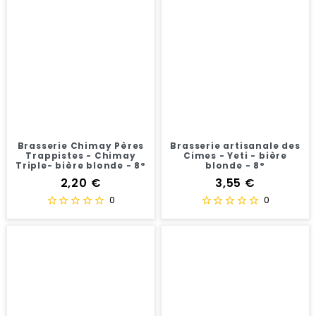
Brasserie Chimay Pères
Brasserie artisanale des
Trappistes - Chimay
Cimes - Yeti - bière
Triple- bière blonde - 8°
blonde - 8°
Prix
Prix
2,20 €
3,55 €
0
0