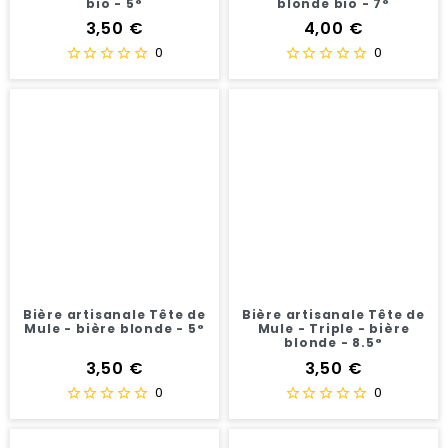
bio - 5°
blonde bio - 7°
Prix
Prix
3,50 €
4,00 €
0
0
Bière artisanale Tête de
Bière artisanale Tête de
Mule - bière blonde - 5°
Mule - Triple - bière
blonde - 8.5°
Prix
Prix
3,50 €
3,50 €
0
0