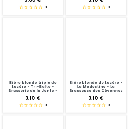
3,00 €
3,10 €
0
0
Bière blonde triple de
Bière blonde de Lozère -
Lozère - Tri-Balte -
La Modestine - La
Brasserie de la Jonte -
Brasseuse des Cévennes
7°
- 5°
Prix
Prix
3,10 €
3,10 €
0
0