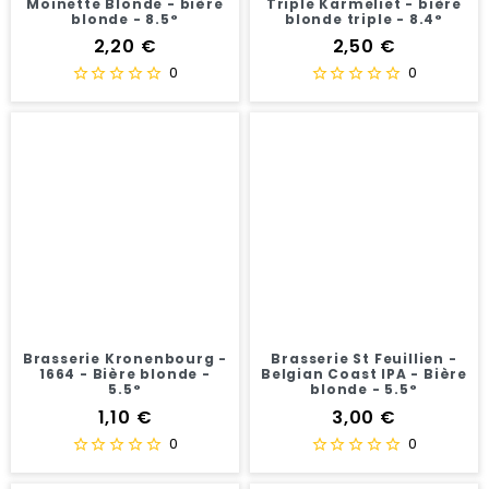
Moinette Blonde - bière
Triple Karmeliet - bière
blonde - 8.5°
blonde triple - 8.4°
Prix
Prix
2,20 €
2,50 €
0
0
Brasserie Kronenbourg -
Brasserie St Feuillien -
1664 - Bière blonde -
Belgian Coast IPA - Bière
5.5°
blonde - 5.5°
Prix
Prix
1,10 €
3,00 €
0
0