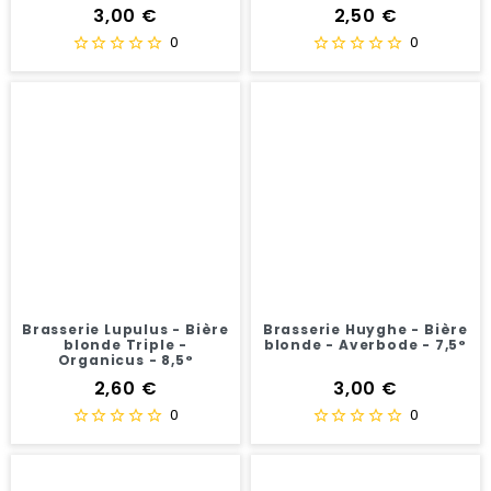
9,5°
Prix
Prix
3,00 €
2,50 €
0
0
Brasserie Lupulus - Bière
Brasserie Huyghe - Bière
blonde Triple -
blonde - Averbode - 7,5°
Organicus - 8,5°
Prix
Prix
2,60 €
3,00 €
0
0