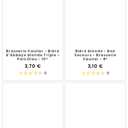
Brasserie Caulier - Bière
Bière blonde - Bon
d'Abbaye blonde Triple -
Secours - Brasserie
Paix Dieu - 10°
Caulier - 8°
Prix
Prix
3,70 €
3,10 €
0
0