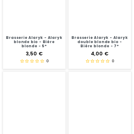
Brasserie Alaryk - Alaryk
Brasserie Alaryk - Alaryk
blonde bio - Bière
double blonde bio -
blonde - 5°
Bière blonde - 7°
Prix
Prix
3,50 €
4,00 €
0
0