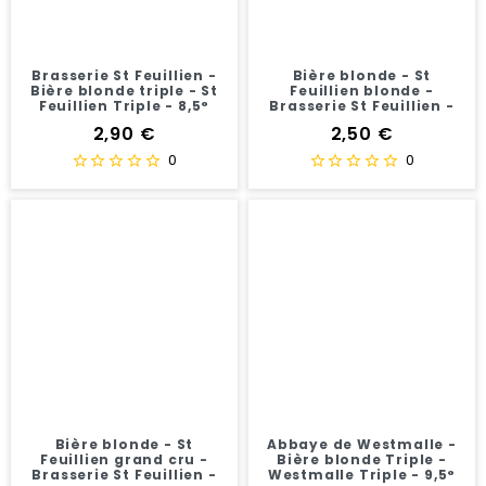
Brasserie St Feuillien -
Bière blonde - St
Bière blonde triple - St
Feuillien blonde -
Feuillien Triple - 8,5°
Brasserie St Feuillien -
7,5°
Prix
Prix
2,90 €
2,50 €
0
0
Bière blonde - St
Abbaye de Westmalle -
Feuillien grand cru -
Bière blonde Triple -
Brasserie St Feuillien -
Westmalle Triple - 9,5°