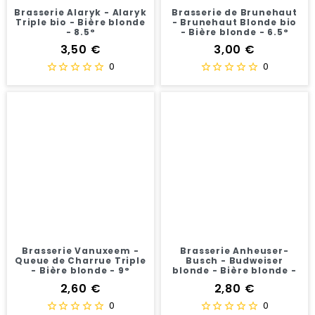
Brasserie Alaryk - Alaryk
Brasserie de Brunehaut
Triple bio - Bière blonde
- Brunehaut Blonde bio
- 8.5°
- Bière blonde - 6.5°
Prix
Prix
3,50 €
3,00 €
0
0
Brasserie Vanuxeem -
Brasserie Anheuser-
Queue de Charrue Triple
Busch - Budweiser
- Bière blonde - 9°
blonde - Bière blonde -
5°
Prix
Prix
2,60 €
2,80 €
0
0