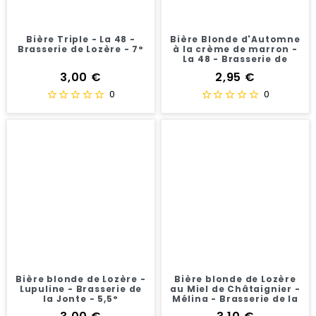
Bière Triple - La 48 -
Bière Blonde d'Automne
Brasserie de Lozère - 7°
à la crème de marron -
La 48 - Brasserie de
Lozère - 5 °
Prix
Prix
3,00 €
2,95 €
0
0
Bière blonde de Lozère -
Bière blonde de Lozère
Lupuline - Brasserie de
au Miel de Châtaignier -
la Jonte - 5,5°
Mélina - Brasserie de la
Jonte - 5,5°
Prix
Prix