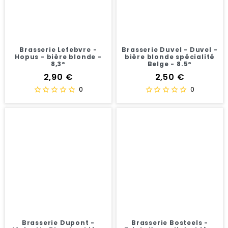
Brasserie Lefebvre -
Brasserie Duvel - Duvel -
Hopus - bière blonde -
bière blonde spécialité
8,3°
Belge - 8.5°
Prix
Prix
2,90 €
2,50 €
0
0
Brasserie Dupont -
Brasserie Bosteels -