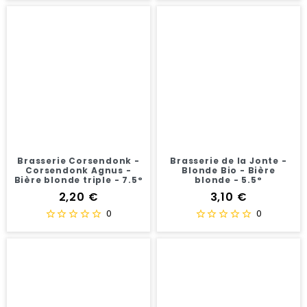
Brasserie Corsendonk -
Brasserie de la Jonte -
Corsendonk Agnus -
Blonde Bio - Bière
Bière blonde triple - 7.5°
blonde - 5.5°
Prix
Prix
2,20 €
3,10 €
0
0