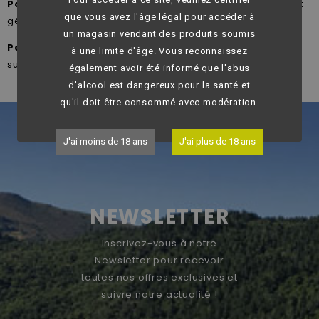
Par Carte Bancaire
Le paiement par Carte Bancaire est
que vous avez l'âge légal pour accéder à
géré par le Crédit Agricole.
un magasin vendant des produits soumis
Par PayPal
Choisissez PayPal pour une protection
à une limite d'âge. Vous reconnaissez
supplémentaire sur vos achats.
également avoir été informé que l'abus
d'alcool est dangereux pour la santé et
qu'il doit être consommé avec modération.
J'ai moins de 18 ans
J'ai plus de 18 ans
NEWSLETTER
Inscrivez-vous à notre
Newsletter pour recevoir
toutes nos offres exclusives et
suivre notre actualité !