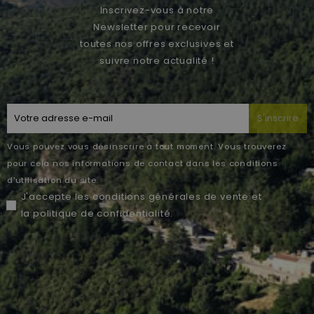
Inscrivez-vous à notre
Newsletter pour recevoir
toutes nos offres exclusives et
suivre notre actualité !
S'inscrire
Vous pouvez vous désinscrire à tout moment. Vous trouverez
pour cela nos informations de contact dans les conditions
d'utilisation du site.
J'accepte les
conditions générales de vente
et
la
politique de confidentialité
.