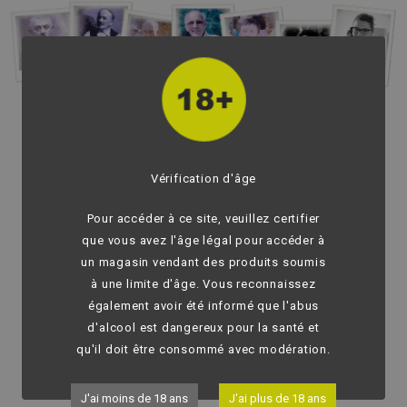
En 1885,
c'est l'époque de la construction de la
nationale 106 et du CFD. Louis Lauze vient s'installer à
Saint Privat de Vallongue pour être entrepreneur en
Vérification d'âge
maçonnerie. Après avoir réalisé quelques ouvrages
sur cette route, il fait bâtir le lieu dit "La Griffaret" et
Pour accéder à ce site, veuillez certifier
en profite pour ouvrir une auberge relais pour les
que vous avez l'âge légal pour accéder à
services des diligences. Il était alors connu sous le
un magasin vendant des produits soumis
sobriquet de "Tantusse".
à une limite d'âge. Vous reconnaissez
En 1886,
en plus du négoce de matériaux de
également avoir été informé que l'abus
construction, Louis commence à vendre du vin en
d'alcool est dangereux pour la santé et
vrac qu'il livre à l'aide de charettes dans la Vallée
qu'il doit être consommé avec modération.
Longue.
En 1906,
son fils Elie le rejoint dans l'entreprise et
J'ai moins de 18 ans
J'ai plus de 18 ans