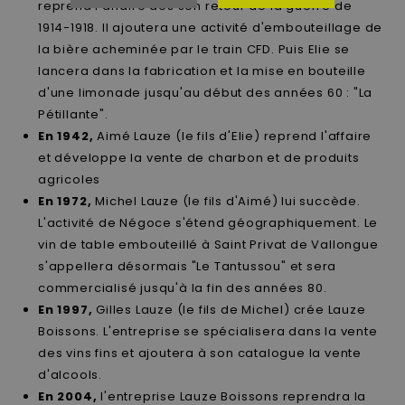
reprend l'affaire dès son retour de la guerre de
1914-1918. Il ajoutera une activité d'embouteillage de
la bière acheminée par le train CFD. Puis Elie se
lancera dans la fabrication et la mise en bouteille
d'une limonade jusqu'au début des années 60 : "La
Pétillante".
En 1942,
Aimé Lauze (le fils d'Elie) reprend l'affaire
et développe la vente de charbon et de produits
agricoles
En 1972,
Michel Lauze (le fils d'Aimé) lui succède.
L'activité de Négoce s'étend géographiquement. Le
vin de table embouteillé à Saint Privat de Vallongue
s'appellera désormais "Le Tantussou" et sera
commercialisé jusqu'à la fin des années 80.
En 1997,
Gilles Lauze (le fils de Michel) crée Lauze
Boissons. L'entreprise se spécialisera dans la vente
des vins fins et ajoutera à son catalogue la vente
d'alcools.
En 2004,
l'entreprise Lauze Boissons reprendra la