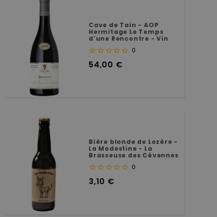
Cave de Tain - AOP
Hermitage Le Temps
d'une Rencontre - Vin
rouge - 75 cl
0
Prix
54,00 €
Bière blonde de Lozère -
La Modestine - La
Brasseuse des Cévennes
- 5°
0
Prix
3,10 €