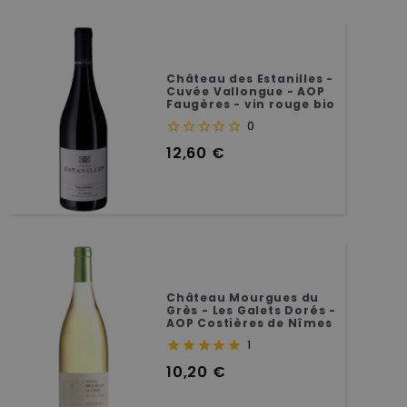
Château des Estanilles -
Cuvée Vallongue - AOP
Faugères - vin rouge bio
- 75 cl
0
Prix
12,60 €
Château Mourgues du
Grès - Les Galets Dorés -
AOP Costières de Nîmes
- Vin blanc - 75 cl
1
Prix
10,20 €