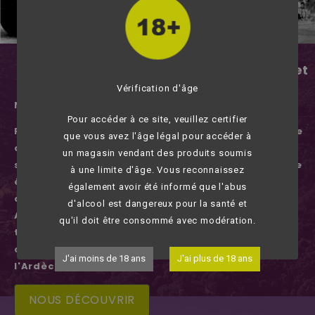
MAISON LAUZE
Vente de Vin, Champagne, Spiritueux et
Bière
Vérification d'âge
NOTRE HISTOIRE
Pour accéder à ce site, veuillez certifier
Fondée en 1886, la société Lauze Boissons distribue
que vous avez l'âge légal pour accéder à
des boissons alcoolisées (vin, champagnes,
un magasin vendant des produits soumis
spiritueux, bières). Nous proposons également une
à une limite d'âge. Vous reconnaissez
épicerie fine. Six générations se sont succédées
également avoir été informé que l'abus
depuis l'installation de Louis Lauze à St Privat.
d'alcool est dangereux pour la santé et
Aujourd'hui, la petite entreprise est présente sur
qu'il doit être consommé avec modération.
tout le département de la Lozère et compte des
clients dans le Gard, le Cantal, la Haute Loire et
J'ai moins de 18 ans
J'ai plus de 18 ans
l'Ardèche.
NOUS DÉCOUVRIR