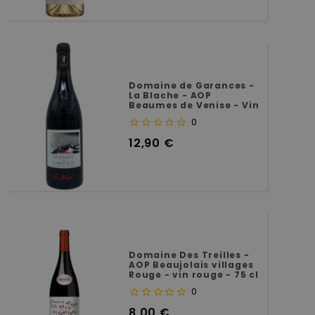
Domaine de Garances -
La Blache - AOP
Beaumes de Venise - Vin
rouge bio -75 cl
0
Prix
12,90 €
Domaine Des Treilles -
AOP Beaujolais villages
Rouge - vin rouge - 75 cl
0
Prix
8,00 €