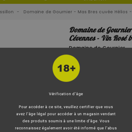
sillon
Domaine de Gournier - Mas Bres cuvée Hélios - 
Domaine de Gournier 
Cévennes - Vin Rosé bi
Domaine de Gournier
Au nez, des arômes de fruit
En bouche, une belle vivacit
MARQUE:
Domaine de Gourn
Donnez votre avis
6,90 €
Vérification d'âge
TTC
Pour accéder à ce site, veuillez certifier que vous
avez l'âge légal pour accéder à un magasin vendant
-
+

AJOU
des produits soumis à une limite d'âge. Vous
reconnaissez également avoir été informé que l'abus
N'hésitez pas à nous co