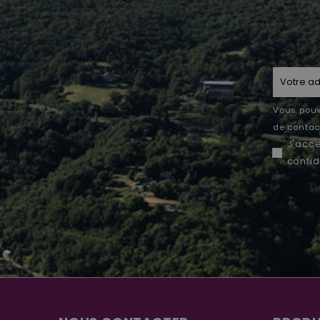
Vous pouv
de contact
J'acc
confid