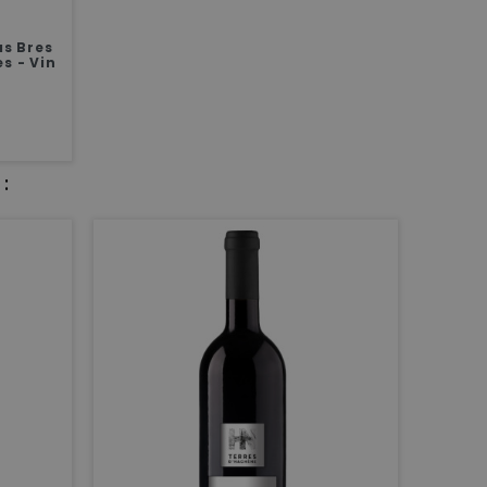
s Bres
s - Vin
: