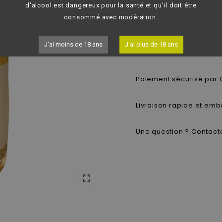
not_interested
d'alcool est dangereux pour la santé et qu'il doit être
en stock.
consommé avec modération.
Wishlist
Compare
J'ai moins de 18 ans
J'ai plus de 18 ans
Paiement sécurisé par 
Livraison rapide et emb
Une question ? Contacte
fullscreen