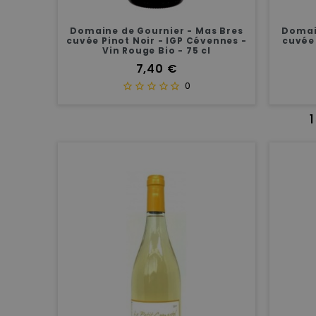
Domaine de Gournier - Mas Bres
Domai
cuvée Pinot Noir - IGP Cévennes -
cuvée 
Vin Rouge Bio - 75 cl
Prix
7,40 €
0