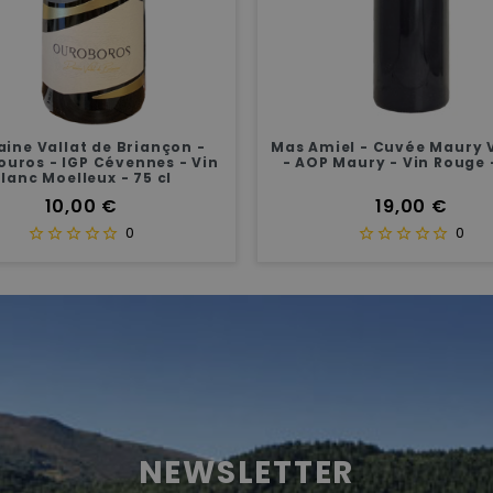
iel - Cuvée Maury Vintage
Domaine Terres d'Hachène 
 Maury - Vin Rouge - 75 cl
IGP Cévennes - vin rouge b
cl
Prix
Prix
19,00 €
19,00 €
0
0
NEWSLETTER