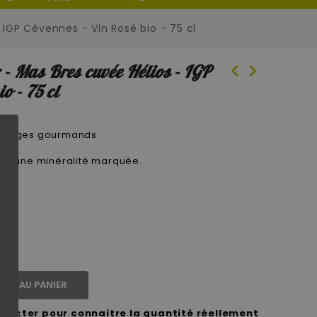
IGP Cévennes - Vin Rosé bio - 75 cl
chevron_left
chevron_right
- Mas Bres cuvée Hélios - IGP
o - 75 cl
s rouges gourmands.
é et une minéralité marquée.
ier
TER AU PANIER
ntacter pour connaitre la quantité réellement