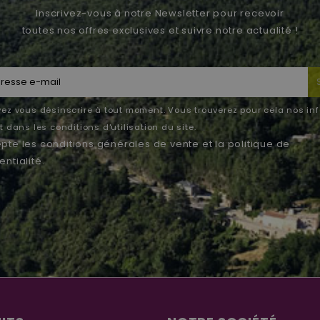
Inscrivez-vous à notre Newsletter pour recevoir
toutes nos offres exclusives et suivre notre actualité !
ez vous désinscrire à tout moment. Vous trouverez pour cela nos in
 dans les conditions d'utilisation du site.
epte les
conditions générales de vente
et la
politique de
entialité
.