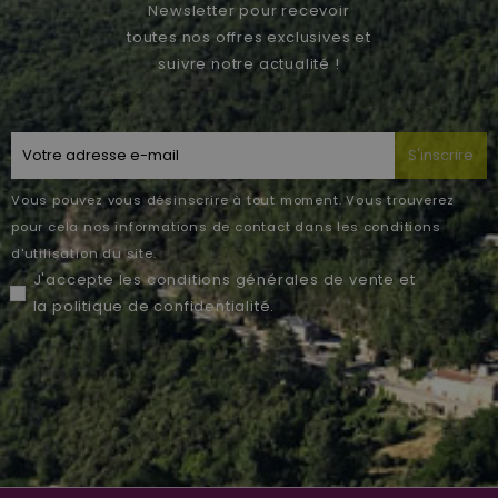
Newsletter pour recevoir
toutes nos offres exclusives et
suivre notre actualité !
S'inscrire
Vous pouvez vous désinscrire à tout moment. Vous trouverez
pour cela nos informations de contact dans les conditions
d'utilisation du site.
J'accepte les
conditions générales de vente
et
la
politique de confidentialité
.