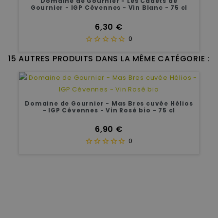
Domaine de Gournier - Les Cadets de
Gournier - IGP Cévennes - Vin Blanc - 75 cl
Prix
6,30 €
0
15 AUTRES PRODUITS DANS LA MÊME CATÉGORIE :
Domaine de Gournier - Mas Bres cuvée Hélios
- IGP Cévennes - Vin Rosé bio - 75 cl
Prix
6,90 €
0