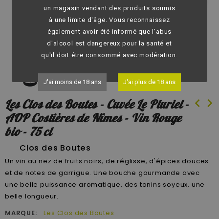
fullscreen
un magasin vendant des produits soumis
à une limite d'âge. Vous reconnaissez
également avoir été informé que l'abus
d'alcool est dangereux pour la santé et
qu'il doit être consommé avec modération.
J'ai moins de 18 ans
J'ai plus de 18 ans
chevron_left
chevron_right
Les Clos des Boutes - Cuvée Le Pluriel -
AOP Costières de Nîmes - Vin Rouge
bio - 75 cl
Clos des Boutes
Un vin au nez de fruits noirs, de réglisse, d'épices douces
et de notes de garrigue. Une bouche gourmande avec
une belle puissance aromatique, des tanins soyeux, une
belle longueur.
MARQUE:
Les Clos des Boutes