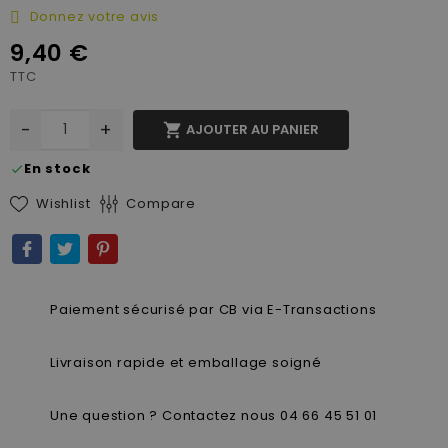
Donnez votre avis
9,40 €
TTC
-
+

AJOUTER AU PANIER
En stock
check
Wishlist
Compare
Paiement sécurisé par CB via E-Transactions
Livraison rapide et emballage soigné
Une question ? Contactez nous 04 66 45 51 01