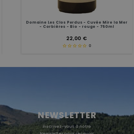
Domaine Les Clos Perdus - Cuvée Mire la Mer
- Corbières - Bio - rouge - 750ml
Prix
22,00 €
0
NEWSLETTER
Inscrivez-vous à notre
Newsletter pour recevoir