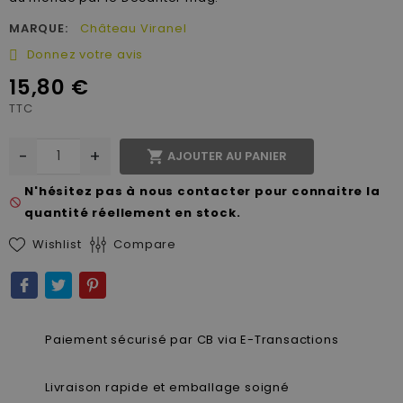
MARQUE:
Château Viranel
Donnez votre avis
15,80 €
TTC
-
+

AJOUTER AU PANIER
N'hésitez pas à nous contacter pour connaitre la
not_interested
quantité réellement en stock.
Wishlist
Compare
Paiement sécurisé par CB via E-Transactions
Livraison rapide et emballage soigné