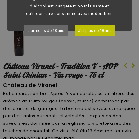
fullscreen
d'alcool est dangereux pour la santé et
qu'il doit être consommé avec modération.
J'ai moins de 18 ans
J'ai plus de 18 ans
chevron_left
chevron_right
Château Viranel - Tradition V - AOP
Saint Chinian - Vin rouge - 75 cl
Château de Viranel
Robe noire, sombre. Après l’avoir carafé, ce vin libère des
arômes de fruits rouges (cassis, mûres) complexés par
des plantes de garrigue. La bouche est soyeuse, marquée
par des tanins puissants et veloutés. L’explosion des
saveurs est dominée par la réglisse, la violette avec des
touches de chocolat. Ce vin a été élu 13 ème meilleur vin
du monde par le Decanter mag.