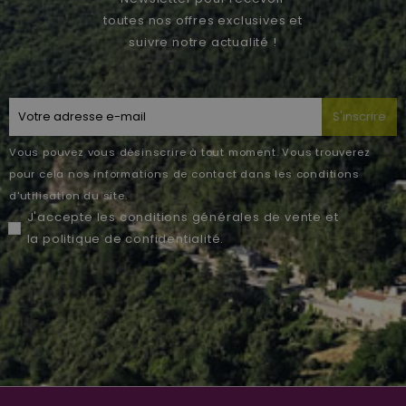
toutes nos offres exclusives et
suivre notre actualité !
S'inscrire
Vous pouvez vous désinscrire à tout moment. Vous trouverez
pour cela nos informations de contact dans les conditions
d'utilisation du site.
J'accepte les
conditions générales de vente
et
la
politique de confidentialité
.