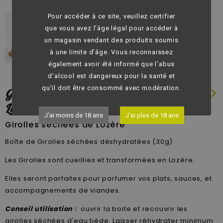
Pour accéder à ce site, veuillez certifier
que vous avez l'âge légal pour accéder à
un magasin vendant des produits soumis
à une limite d'âge. Vous reconnaissez
également avoir été informé que l'abus
d'alcool est dangereux pour la santé et
qu'il doit être consommé avec modération.
chevron_left
chevron_right
Girolles Séchées - 30g - Champi
Lozère
J'ai moins de 18 ans
J'ai plus de 18 ans
Girolles séchées de Lozère
Boîte de Girolles séchées déshydratées (30g)
Les Girolles sont cueillies et transformées en Lozère.
Elles seront parfaites pour parfumer vos plats, sauces, et
accompagnements de viandes.
Conseil utilisation
:
ouvrir la boite et recouvrir les
girolles séchées d'eau tiède. Laisser réhydrater minimum