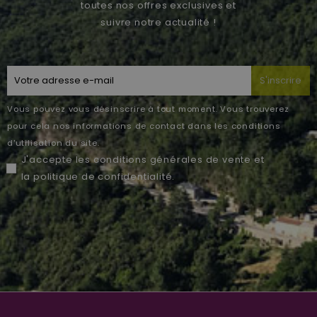
toutes nos offres exclusives et
suivre notre actualité !
S'inscrire
Vous pouvez vous désinscrire à tout moment. Vous trouverez
pour cela nos informations de contact dans les conditions
d'utilisation du site.
J'accepte les
conditions générales de vente
et
la
politique de confidentialité
.