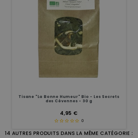
Tisane "La Bonne Humeur" Bio - Les Secrets
des Cévennes - 30 g
Prix
4,95 €
0
14 AUTRES PRODUITS DANS LA MÊME CATÉGORIE :