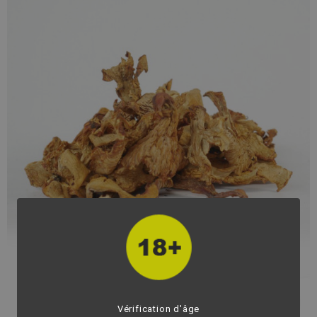
fullscreen
fullscreen
Vérification d'âge