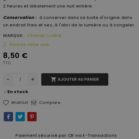
2 heures et idéalement une nuit entière.
Conservation
:
à conserver dans sa boite d'origine dans
un endroit frais et sec, à l'abri de la lumière ou à congeler.
MARQUE:
Champi Lozère
Donnez votre avis
8,50 €
TTC
-
+

AJOUTER AU PANIER
En stock
check
Wishlist
Compare
Paiement sécurisé par CB via E-Transactions