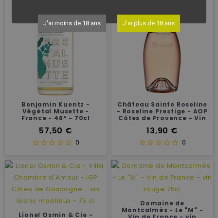
J'ai moins de 18 ans
J'ai plus de 18 ans
Benjamin Kuentz -
Château Sainte Roseline
Végétal Musette -
- Roseline Prestige - AOP
France - 46° - 70cl
Côtes de Provence - Vin
rosé - 75 cl
Prix
Prix
57,50 €
13,90 €
0
0
Domaine de
Montcalmès - Le "M" -
Lionel Osmin & Cie -
Vin de France - vin