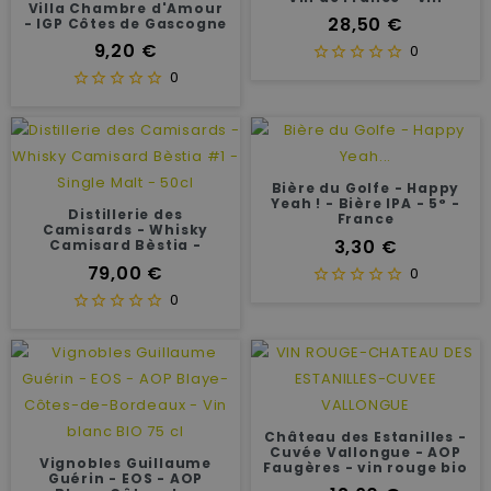
Villa Chambre d'Amour
rouge 75cl
Prix
28,50 €
- IGP Côtes de Gascogne
- vin blanc moelleux - 75
Prix
9,20 €
0
cl
0
Bière du Golfe - Happy
Yeah ! - Bière IPA - 5° -
Distillerie des
France
Camisards - Whisky
Prix
3,30 €
Camisard Bèstia -
Single Malt - 50cl - 57,8°
Prix
79,00 €
0
0
Château des Estanilles -
Cuvée Vallongue - AOP
Vignobles Guillaume
Faugères - vin rouge bio
Guérin - EOS - AOP
- 75 cl