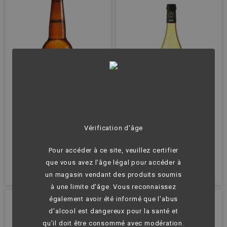
Vérification d'âge
Bière blonde - La 48 -
Domaine UBY - N°24 BIO
Brasserie de Lozère - 5°
Gros Manseng - IGP
Côtes de Gascogne - vin
Pour accéder à ce site, veuillez certifier
blanc moelleux bio- 75
Prix
Prix
3,00 €
7,90 €
cl
que vous avez l'âge légal pour accéder à
0
0
un magasin vendant des produits soumis
à une limite d'âge. Vous reconnaissez
également avoir été informé que l'abus
d'alcool est dangereux pour la santé et
qu'il doit être consommé avec modération.