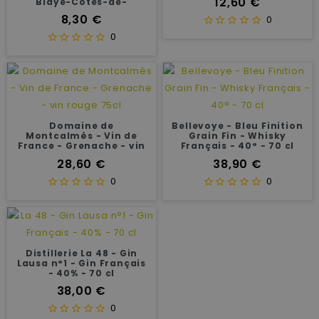
Prix
12,60 €
Blaye-Côtes-de-
Bordeaux - Vin blanc
Prix
8,30 €
0
BIO 75 cl
0
Domaine de
Bellevoye - Bleu Finition
Montcalmès - Vin de
Grain Fin - Whisky
France - Grenache - vin
Français - 40° - 70 cl
rouge 75cl
Prix
Prix
28,60 €
38,90 €
0
0
Distillerie La 48 - Gin
Lausa n°1 - Gin Français
- 40% - 70 cl
Prix
38,00 €
0