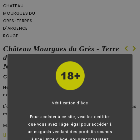
chevron_left
chevron_right
Château Mourgues du Grès - Terre
d'Argence - AOP Costières de
Nîmes - vin rouge - 75 cl
Château Mourgues du Grès
Nez complexe de fruits noirs confits, légèrement fumé et
notes de tabac complété par une point d'épices douces.
Vérification d'âge
L'attaque en bouche se révèle puissant l'épice ressort pas
mal pour s’atténuer sur la douceur des fruits confits.
Pour accéder à ce site, veuillez certifier
que vous avez l'âge légal pour accéder à
MARQUE:
Château Mourgues du Grès
un magasin vendant des produits soumis
Donnez votre avis
à une limite d'âge. Vous reconnaissez