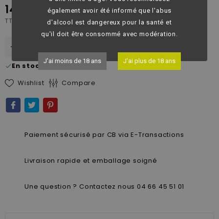
14,20 €
également avoir été informé que l'abus
TTC
d'alcool est dangereux pour la santé et
qu'il doit être consommé avec modération.
-
+

AJOUTER AU PANIER
J'ai moins de 18 ans
J'ai plus de 18 ans
En stock
check
Wishlist
Compare
Paiement sécurisé par CB via E-Transactions
Livraison rapide et emballage soigné
Une question ? Contactez nous 04 66 45 51 01