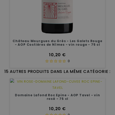
Château Mourgues du Grès - Les Galets Rouge
- AOP Costières de Nîmes - vin rouge - 75 cl
Prix
10,20 €
0
15 AUTRES PRODUITS DANS LA MÊME CATÉGORIE :
Domaine Lafond Roc Epine - AOP Tavel - vin
rosé - 75 cl
Prix
10,20 €
0