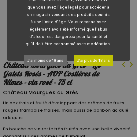
fullscreen
que vous avez l'âge légal pour accéder à
un magasin vendant des produits soumis
à une limite d'âge. Vous reconnaissez
également avoir été informé que l'abus
d'alcool est dangereux pour la santé et
qu'il doit être consommé avec modération.
J'ai moins de 18 ans
J'ai plus de 18 ans
chevron_left
chevron_right
Château Mourgues du Grès - Les
Galets Rosés - AOP Costières de
Nîmes - vin rosé - 75 cl
Château Mourgues du Grès
Un nez frais et fruité développant des arômes de fruits
rouges framboise fraises, mais aussi de bonbon acidulé
arlequins.
En bouche ce vin reste très fruités avec une belle vivacité
donnant sur des arômes de kumquat.