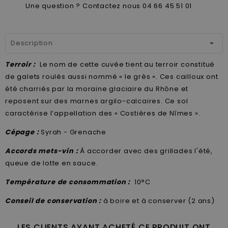
Une question ? Contactez nous 04 66 45 51 01
Description
Terroir :
Le nom de cette cuvée tient au terroir constitué
de galets roulés aussi nommé « le grès ». Ces cailloux ont
été charriés par la moraine glaciaire du Rhône et
reposent sur des marnes argilo-calcaires. Ce sol
caractérise l’appellation des « Costières de Nîmes ».
Cépage :
Syrah - Grenache
Accords mets-vin :
À accorder avec des grillades l'été,
queue de lotte en sauce.
Température de consommation :
10°C
Conseil de conservation :
à boire et à conserver (2 ans)
LES CLIENTS AYANT ACHETÉ CE PRODUIT ONT