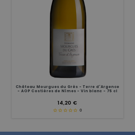
Château Mourgues du Grès - Terre d'Argence
- AOP Costières de Nîmes - Vin blanc - 75 cl
Prix
14,20 €
0