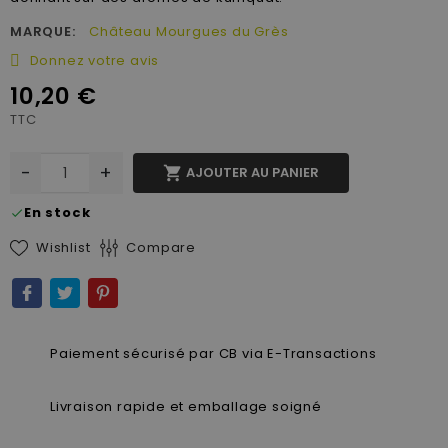
MARQUE:
Château Mourgues du Grès
Donnez votre avis
10,20 €
TTC
-
+

AJOUTER AU PANIER
En stock
check
Wishlist
Compare
Paiement sécurisé par CB via E-Transactions
Livraison rapide et emballage soigné