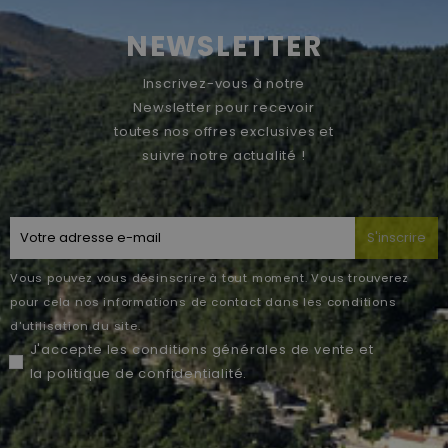
NEWSLETTER
Inscrivez-vous à notre
Newsletter pour recevoir
toutes nos offres exclusives et
suivre notre actualité !
S'inscrire
Vous pouvez vous désinscrire à tout moment. Vous trouverez
pour cela nos informations de contact dans les conditions
d'utilisation du site.
J'accepte les
conditions générales de vente
et
la
politique de confidentialité
.