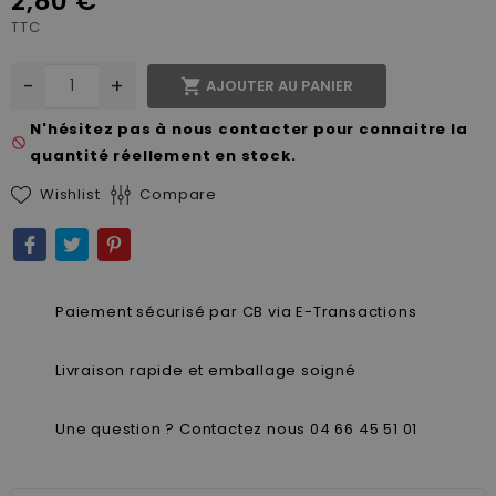
2,80 €
TTC
-
+

AJOUTER AU PANIER
N'hésitez pas à nous contacter pour connaitre la
not_interested
quantité réellement en stock.
Wishlist
Compare
Paiement sécurisé par CB via E-Transactions
Livraison rapide et emballage soigné
Une question ? Contactez nous 04 66 45 51 01