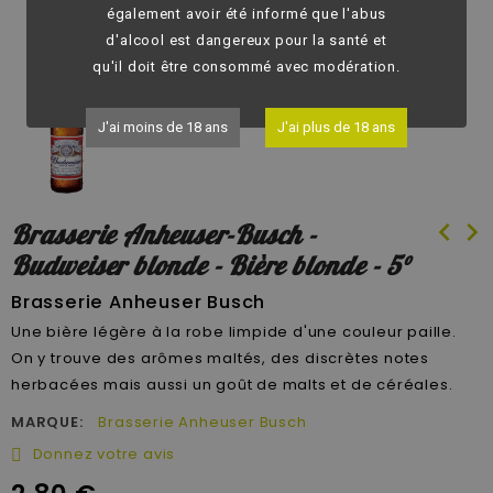
fullscreen
également avoir été informé que l'abus
d'alcool est dangereux pour la santé et
qu'il doit être consommé avec modération.
J'ai moins de 18 ans
J'ai plus de 18 ans
chevron_left
chevron_right
Brasserie Anheuser-Busch -
Budweiser blonde - Bière blonde - 5°
Brasserie Anheuser Busch
Une bière légère à la robe limpide d'une couleur paille.
On y trouve des arômes maltés, des discrètes notes
herbacées mais aussi un goût de malts et de céréales.
MARQUE:
Brasserie Anheuser Busch
Donnez votre avis