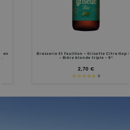
Brasserie St Feuillien - Grisette Citra Hop BIO
- Bière blonde triple - 8°
Prix
2,70 €
0