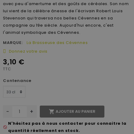
avec peu d'amertume et des goûts de céréales. Son nom
lui vient de la célèbre ânesse de l'écrivain Robert Louis
Stevenson qui traversa nos belles Cévennes en sa
compagnie au 19e siècle. Aujourd'hui encore, c'est
l'animal symbolique des Cévennes.
MARQUE:
La Brasseuse des Cévennes
Donnez votre avis
3,10 €
TTC
Contenance
-
+

AJOUTER AU PANIER
N'hésitez pas à nous contacter pour connaitre la
not_interested
quantité réellement en stock.