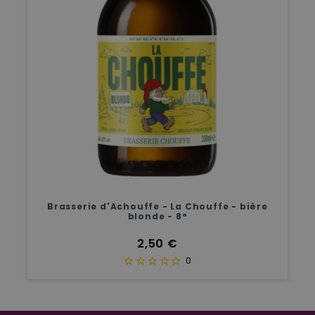
Brasserie d'Achouffe - La Chouffe - bière
blonde - 8°
Prix
2,50 €
0