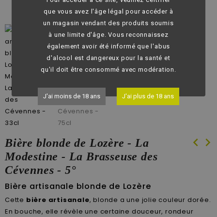
fullscreen
que vous avez l'âge légal pour accéder à
un magasin vendant des produits soumis
à une limite d'âge. Vous reconnaissez
également avoir été informé que l'abus
d'alcool est dangereux pour la santé et
qu'il doit être consommé avec modération.
J'ai moins de 18 ans
J'ai plus de 18 ans
chevron_left
chevron_right
Bière blonde de Lozère - La
Modestine - La Brasseuse des
Cévennes - 5°
Bière artisanale blonde de Lozère
Cette
bière artisanale
, blonde a une jolie couleur dorée.
En bouche, elle révèle une certaine douceur, rondeur