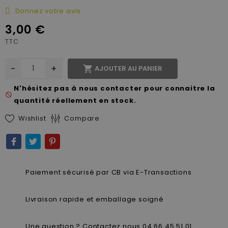
Donnez votre avis
3,00 €
TTC
-
+

AJOUTER AU PANIER
N'hésitez pas à nous contacter pour connaitre la
not_interested
quantité réellement en stock.
Wishlist
Compare
Paiement sécurisé par CB via E-Transactions
Livraison rapide et emballage soigné
Une question ? Contactez nous 04 66 45 51 01