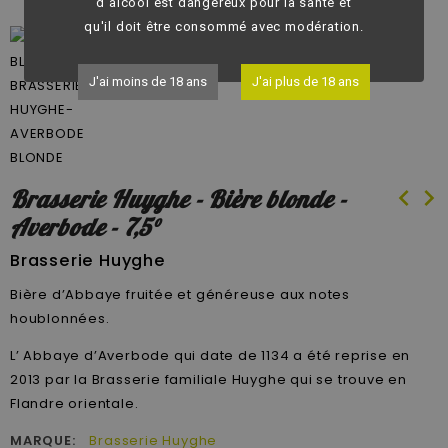
d'alcool est dangereux pour la santé et
qu'il doit être consommé avec modération.
J'ai moins de 18 ans
J'ai plus de 18 ans
chevron_left
chevron_right
Brasserie Huyghe - Bière blonde -
Averbode - 7,5°
Brasserie Huyghe
Bière d’Abbaye fruitée et généreuse aux notes
houblonnées.
L’ Abbaye d’Averbode qui date de 1134 a été reprise en
2013 par la Brasserie familiale Huyghe qui se trouve en
Flandre orientale.
MARQUE:
Brasserie Huyghe