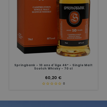
Springbank - 10 ans d'âge 46° - Single Malt
Scotch Whisky - 70 cl
Prix
60,20 €
0