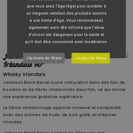
que vous avez l'âge légal pour accéder à
un magasin vendant des produits soumis
à une limite d'âge. Vous reconnaissez
également avoir été informé que l'abus
d'alcool est dangereux pour la santé et
qu'il doit être consommé avec modération.
chevron_left
chevron_right
Jameson Black Barrel - Whisky
J'ai moins de 18 ans
J'ai plus de 18 ans
Irlandais 40°
Whisky Irlandais
Jameson Black Barrel a une maturation dans des fûts de
bourbon et de Xérès charbonnés deux fois, ce qui donne
une expérience gustative supérieure.
Le 2ème charbonnage apporte richesse et complexité
avec des arômes de fruits, de bois grillé, et d’épices
chaudes.
Jameson Black Barrel permet de découvrir des