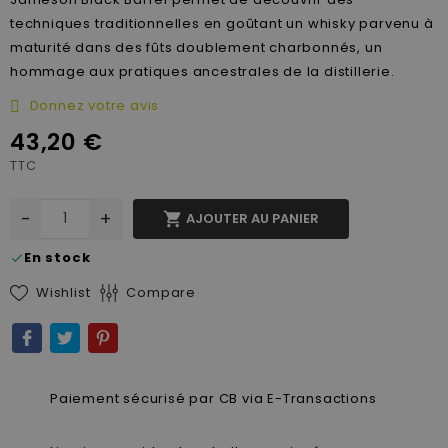
techniques traditionnelles en goûtant un whisky parvenu à
maturité dans des fûts doublement charbonnés, un
hommage aux pratiques ancestrales de la distillerie.
Donnez votre avis
43,20 €
TTC
-
+

AJOUTER AU PANIER
En stock
check
Wishlist
Compare
Paiement sécurisé par CB via E-Transactions