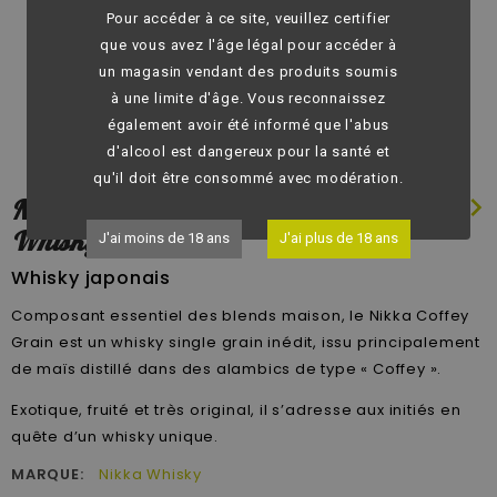
Pour accéder à ce site, veuillez certifier
que vous avez l'âge légal pour accéder à
un magasin vendant des produits soumis
à une limite d'âge. Vous reconnaissez
également avoir été informé que l'abus
d'alcool est dangereux pour la santé et
qu'il doit être consommé avec modération.
chevron_left
chevron_right
Nikka Whisky - Nikka Coffey Grain
Whisky 45° - 70 cl
J'ai moins de 18 ans
J'ai plus de 18 ans
Whisky japonais
Composant essentiel des blends maison, le Nikka Coffey
Grain est un whisky single grain inédit, issu principalement
de maïs distillé dans des alambics de type « Coffey ».
Exotique, fruité et très original, il s’adresse aux initiés en
quête d’un whisky unique.
MARQUE:
Nikka Whisky