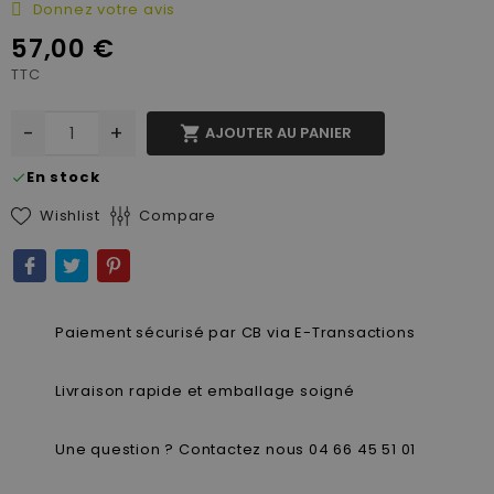
Donnez votre avis
57,00 €
TTC
-
+

AJOUTER AU PANIER
En stock
check
Wishlist
Compare
Paiement sécurisé par CB via E-Transactions
Livraison rapide et emballage soigné
Une question ? Contactez nous 04 66 45 51 01