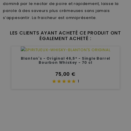
dominé par le nectar de poire et rapidement, laisse la
parole à des saveurs plus crémeuses sans jamais
s’appesantir. La fraicheur est omniprésente.
LES CLIENTS AYANT ACHETÉ CE PRODUIT ONT
ÉGALEMENT ACHETÉ :
Blanton's - Original 46,5° - Single Barrel
Bourbon Whiskey - 70 cl
Prix
75,00 €
1