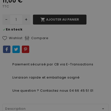
11,00 €
TTC
-
+

AJOUTER AU PANIER
En stock
check
Wishlist
Compare
Paiement sécurisé par CB via E-Transactions
Livraison rapide et emballage soigné
Une question ? Contactez nous 04 66 45 51 01
Description