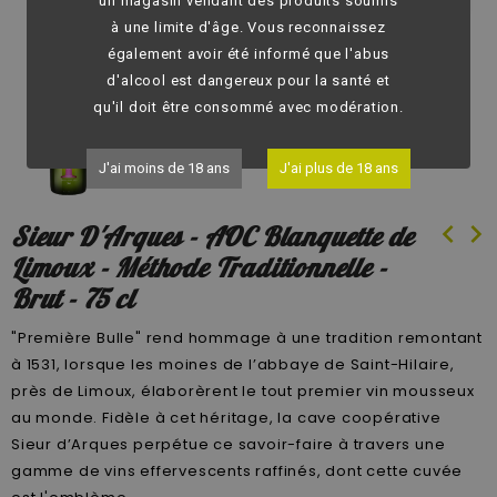
fullscreen
un magasin vendant des produits soumis
à une limite d'âge. Vous reconnaissez
également avoir été informé que l'abus
d'alcool est dangereux pour la santé et
qu'il doit être consommé avec modération.
J'ai moins de 18 ans
J'ai plus de 18 ans
chevron_left
chevron_right
Sieur D'Arques - AOC Blanquette de
Limoux - Méthode Traditionnelle -
Brut - 75 cl
"Première Bulle" rend hommage à une tradition remontant
à 1531, lorsque les moines de l’abbaye de Saint-Hilaire,
près de Limoux, élaborèrent le tout premier vin mousseux
au monde. Fidèle à cet héritage, la cave coopérative
Sieur d’Arques perpétue ce savoir-faire à travers une
gamme de vins effervescents raffinés, dont cette cuvée