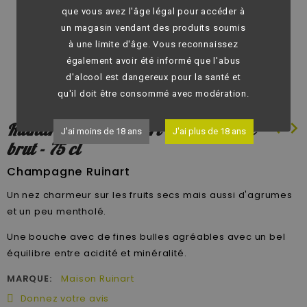
que vous avez l'âge légal pour accéder à
un magasin vendant des produits soumis
à une limite d'âge. Vous reconnaissez
également avoir été informé que l'abus
d'alcool est dangereux pour la santé et
qu'il doit être consommé avec modération.
chevron_left
chevron_right
Ruinart - R de Ruinart - Champagne
J'ai moins de 18 ans
J'ai plus de 18 ans
brut - 75 cl
Champagne Ruinart
Un nez charmeur sur les fruits secs mais aussi d'agrumes
et un peu mentholé.
Une bouche avec de fines bulles agréables avec un bel
équilibre entre acidité et minéralité.
MARQUE:
Maison Ruinart
Donnez votre avis