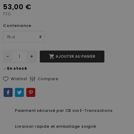
53,00 €
TTC
Contenance
-
+

AJOUTER AU PANIER
En stock
check
Wishlist
Compare
Paiement sécurisé par CB via E-Transactions
Livraison rapide et emballage soigné