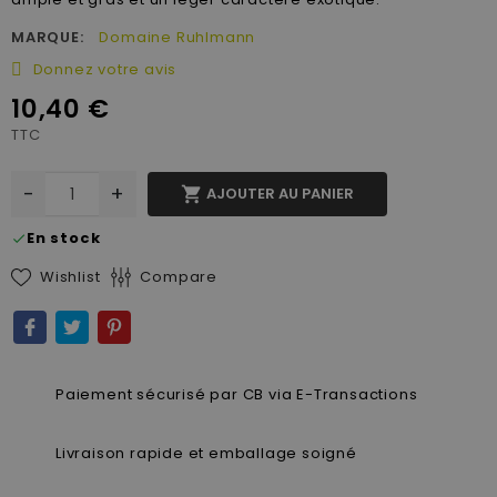
MARQUE:
Domaine Ruhlmann
Donnez votre avis
10,40 €
TTC
-
+

AJOUTER AU PANIER
En stock
check
Wishlist
Compare
Paiement sécurisé par CB via E-Transactions
Livraison rapide et emballage soigné