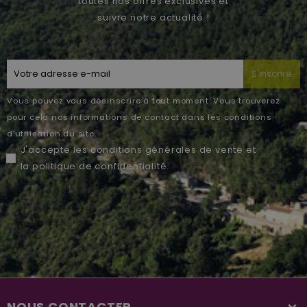
toutes nos offres exclusives et
suivre notre actualité !
S'inscrire
Vous pouvez vous désinscrire à tout moment. Vous trouverez
pour cela nos informations de contact dans les conditions
d'utilisation du site.
J'accepte les
conditions générales de vente
et
la
politique de confidentialité
.
NOUS CONTACTER