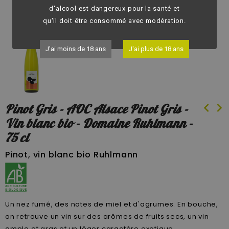
fullscreen
d'alcool est dangereux pour la santé et
qu'il doit être consommé avec modération.
J'ai moins de 18 ans
J'ai plus de 18 ans
chevron_left
chevron_right
Pinot Gris - AOC Alsace Pinot Gris -
Vin blanc bio - Domaine Ruhlmann -
75 cl
Pinot, vin blanc bio Ruhlmann
Un nez fumé, des notes de miel et d'agrumes. En bouche,
on retrouve un vin sur des arômes de fruits secs, un vin
ample et gras et un léger caractère exotique.