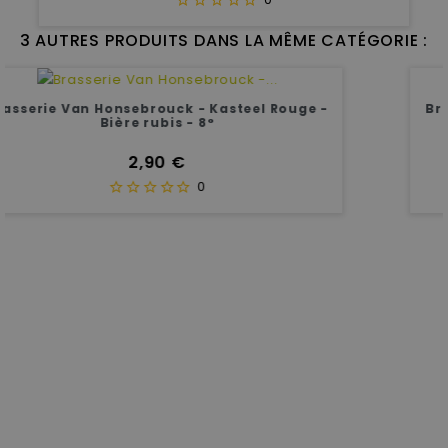
3 AUTRES PRODUITS DANS LA MÊME CATÉGORIE :
Brasserie Boon - Boon Kriek - Lambic fruitée
- 4.5°
Prix
1,90 €
0