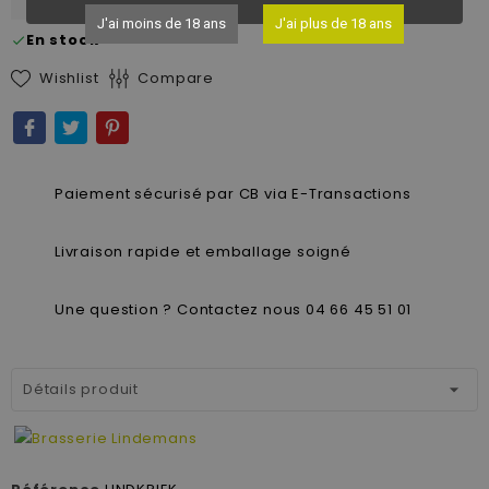
J'ai moins de 18 ans
J'ai plus de 18 ans
En stock
check
Wishlist
Compare
Paiement sécurisé par CB via E-Transactions
Livraison rapide et emballage soigné
Une question ? Contactez nous 04 66 45 51 01
Détails produit