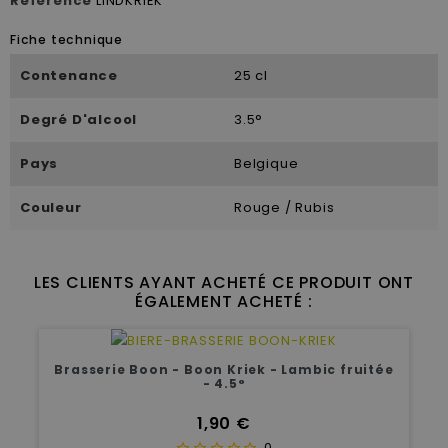
Référence
LINDKRIEK
Fiche technique
Contenance
25 cl
Degré D'alcool
3.5°
Pays
Belgique
Couleur
Rouge / Rubis
LES CLIENTS AYANT ACHETÉ CE PRODUIT ONT
ÉGALEMENT ACHETÉ :
Brasserie Boon - Boon Kriek - Lambic fruitée
- 4.5°
Prix
1,90 €
0