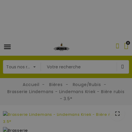
0
Accueil
Bières
Rouge/Rubis
Brasserie Lindemans - Lindemans Kriek - Bière rubis
- 3.5°
fullscreen