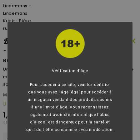
chevron_left
Brasserie Lindemans - Lindemans Kriek
- Bière rubis - 3.5°
Brasserie Lindemans
Une bière à la robe rouge clair avec une belle et épaisse
Vérification d'âge
mousse rose, des arômes doux de cerise et un goût aux
saveurs boisées et florales de cerise et de fruits.
Pour accéder à ce site, veuillez certifier
que vous avez l'âge légal pour accéder à
MARQUE:
Brasserie Lindemans
un magasin vendant des produits soumis
Donnez votre avis
à une limite d'âge. Vous reconnaissez
1,40 €
également avoir été informé que l'abus
TTC
d'alcool est dangereux pour la santé et
qu'il doit être consommé avec modération.
-
+

AJOUTER AU PANIER