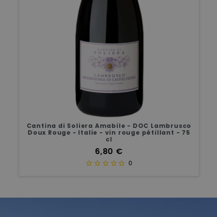
Cantina di Soliera Amabile - DOC Lambrusco
Doux Rouge - Italie - vin rouge pétillant - 75
cl
Prix
6,80 €
0