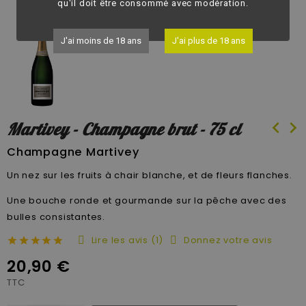
qu'il doit être consommé avec modération.
J'ai moins de 18 ans
J'ai plus de 18 ans
chevron_left
chevron_right
Martivey - Champagne brut - 75 cl
Champagne Martivey
Un nez sur les fruits à chair blanche, et de fleurs flanches.
Une bouche ronde et gourmande sur la pêche avec des
bulles consistantes.
Lire les avis (1)
Donnez votre avis
20,90 €
TTC