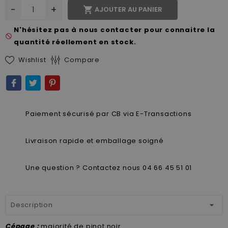
-
+

AJOUTER AU PANIER
N'hésitez pas à nous contacter pour connaitre la
not_interested
quantité réellement en stock.
Wishlist
Compare
Paiement sécurisé par CB via E-Transactions
Livraison rapide et emballage soigné
Une question ? Contactez nous 04 66 45 51 01
Description
Cépage :
majorité de pinot noir