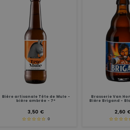
 artisanale Tête de Mule -
Brasserie Van Honsebro
bière ambrée - 7°
Bière Brigand - Blonde Al
Prix
Prix
3,50 €
2,60 €
0
0