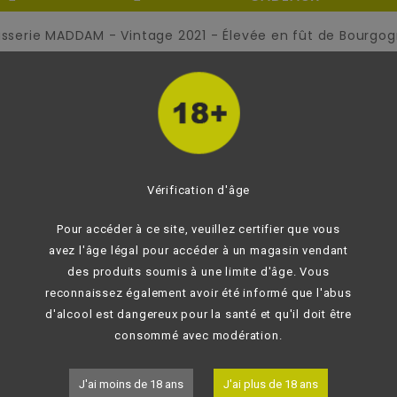
asserie MADDAM - Vintage 2021 - Élevée en fût de Bourgog
Brasserie MADDAM - V
Bourgogne rouge- 50c
Bière artisanale de Chab
La bière Vintage 2021 de la 
dégustation, artisanale et iss
Vérification d'âge
non filtré et non pasteurisé.
Pour accéder à ce site, veuillez certifier que vous
Donnez votre avis
avez l'âge légal pour accéder à un magasin vendant
6,90 €
des produits soumis à une limite d'âge. Vous
TTC
reconnaissez également avoir été informé que l'abus
d'alcool est dangereux pour la santé et qu'il doit être
-
+
consommé avec modération.

AJOU
N'hésitez pas à nous co
J'ai moins de 18 ans
J'ai plus de 18 ans
not_interested
en stock.