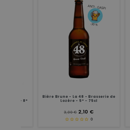
 Mc
Bière Brune - La 48 - Brasserie de
Bière
e - 8°
Lozère - 5° - 75cl
Prix de base
Prix
2,10 €
3,00 €
0