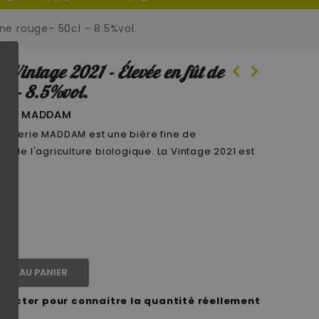
ne rouge- 50cl - 8.5%vol.
chevron_left
chevron_right
intage 2021 - Élevée en fût de
l - 8.5%vol.
lis - MADDAM
brasserie MADDAM est une bière fine de
ue de l'agriculture biologique. La Vintage 2021 est
TER AU PANIER
ntacter pour connaitre la quantité réellement