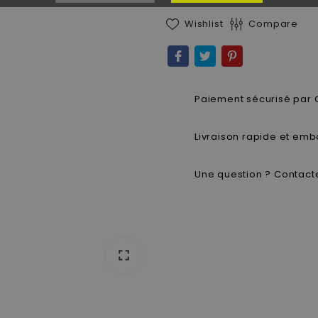
Wishlist
Compare
Paiement sécurisé par 
Livraison rapide et emb
Une question ? Contacte
fullscreen