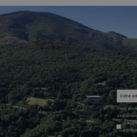
Vous pouv
de contact
J'acc
confid