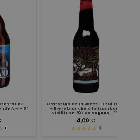
uck -
Brasseurs de la Jonte - Feuillette
Bière 
e - 9°
- Bière blanche à la framboise
B
vieillie en fût de cognac - 11°
Prix
4,00 €
0