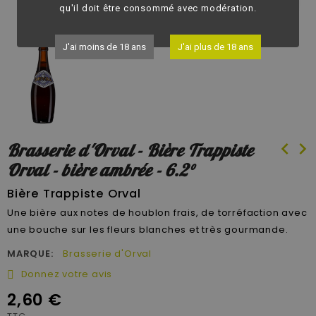
fullscreen
qu'il doit être consommé avec modération.
J'ai moins de 18 ans
J'ai plus de 18 ans
chevron_left
chevron_right
Brasserie d'Orval - Bière Trappiste
Orval - bière ambrée - 6.2°
Bière Trappiste Orval
Une bière aux notes de houblon frais, de torréfaction avec
une bouche sur les fleurs blanches et très gourmande.
MARQUE:
Brasserie d'Orval
Donnez votre avis
2,60 €