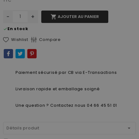
TTC
-
+

AJOUTER AU PANIER
En stock
check
Wishlist
Compare
Paiement sécurisé par CB via E-Transactions
Livraison rapide et emballage soigné
Une question ? Contactez nous 04 66 45 51 01
Détails produit